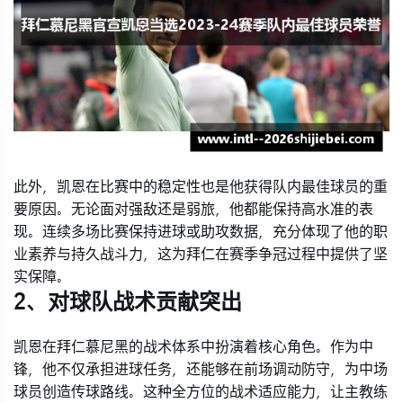
此外，凯恩在比赛中的稳定性也是他获得队内最佳球员的重
要原因。无论面对强敌还是弱旅，他都能保持高水准的表
现。连续多场比赛保持进球或助攻数据，充分体现了他的职
业素养与持久战斗力，这为拜仁在赛季争冠过程中提供了坚
实保障。
2、对球队战术贡献突出
凯恩在拜仁慕尼黑的战术体系中扮演着核心角色。作为中
锋，他不仅承担进球任务，还能够在前场调动防守，为中场
球员创造传球路线。这种全方位的战术适应能力，让主教练