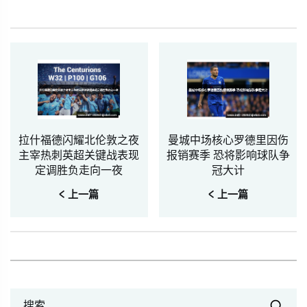
拉什福德闪耀北伦敦之夜
曼城中场核心罗德里因伤
主宰热刺英超关键战表现
报销赛季 恐将影响球队争
定调胜负走向一夜
冠大计
< 上一篇
< 上一篇
搜索