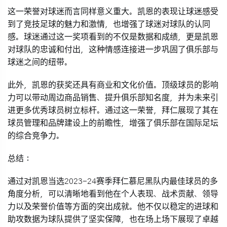
这一荣誉对球迷而言同样意义重大。凯恩的表现让球迷感受
到了竞技足球的魅力和激情，也增强了球迷对球队的认同
感。球迷通过这一奖项看到的不仅是数据和成绩，更是凯恩
对球队的忠诚和付出，这种情感连接进一步巩固了俱乐部与
球迷之间的纽带。
此外，凯恩的获奖还具有商业和文化价值。顶级球员的影响
力可以带动周边商品销售、提升俱乐部知名度，并为未来引
进更多优秀球员树立标杆。通过这一荣誉，拜仁展现了其在
球员管理和品牌建设上的前瞻性，增强了俱乐部在国际足坛
的综合竞争力。
总结：
通过对凯恩当选2023-24赛季拜仁慕尼黑队内最佳球员的多
角度分析，可以清晰地看到他在个人表现、战术贡献、领导
力以及荣誉价值等方面的突出成就。他不仅以稳定的进球和
助攻数据为球队提供了坚实保障，也在场上场下展现了卓越