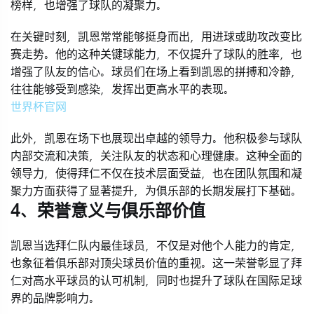
榜样，也增强了球队的凝聚力。
在关键时刻，凯恩常常能够挺身而出，用进球或助攻改变比
赛走势。他的这种关键球能力，不仅提升了球队的胜率，也
增强了队友的信心。球员们在场上看到凯恩的拼搏和冷静，
往往能够受到感染，发挥出更高水平的表现。
世界杯官网
此外，凯恩在场下也展现出卓越的领导力。他积极参与球队
内部交流和决策，关注队友的状态和心理健康。这种全面的
领导力，使得拜仁不仅在技术层面受益，也在团队氛围和凝
聚力方面获得了显著提升，为俱乐部的长期发展打下基础。
4、荣誉意义与俱乐部价值
凯恩当选拜仁队内最佳球员，不仅是对他个人能力的肯定，
也象征着俱乐部对顶尖球员价值的重视。这一荣誉彰显了拜
仁对高水平球员的认可机制，同时也提升了球队在国际足球
界的品牌影响力。