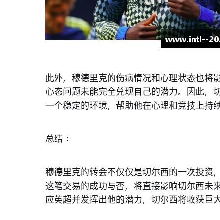
此外，穆德里克的伤病情况和心理状态也将
心态问题未能完全兑现自己的潜力。因此，
一个稳定的环境，帮助他在心理和竞技上持
总结：
穆德里克的转会不仅仅是切尔西的一次投资
这笔交易的成功与否，将直接影响切尔西未
应英超并发挥出他的潜力，切尔西将收获巨