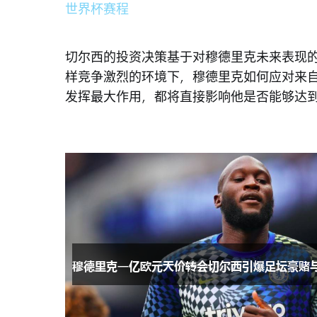
世界杯赛程
切尔西的投资决策基于对穆德里克未来表现
样竞争激烈的环境下，穆德里克如何应对来
发挥最大作用，都将直接影响他是否能够达