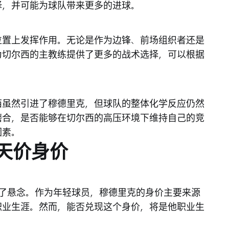
择，并可能为球队带来更多的进球。
位置上发挥作用。无论是作为边锋、前场组织者还是
为切尔西的主教练提供了更多的战术选择，可以根据
西虽然引进了穆德里克，但球队的整体化学反应仍然
磨合，是否能够在切尔西的高压环境下维持自己的竞
因素。
天价身价
满了悬念。作为年轻球员，穆德里克的身价主要来源
职业生涯。然而，能否兑现这个身价，将是他职业生