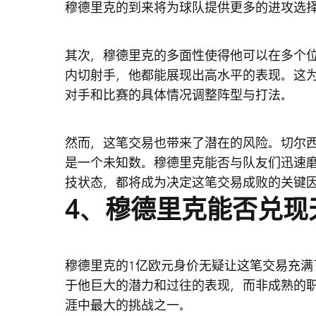
穆德里克的到来将为球队提供更多的进攻选
其次，穆德里克的多面性使得他可以在多个
内切射手，他都能展现出高水平的表现。这
对手和比赛的具体情况调整阵型与打法。
然而，这笔交易也带来了潜在的风险。切尔
是一个未知数。穆德里克能否与队友们迅速
技状态，都将成为决定这笔交易成败的关键
4、穆德里克能否兑现
穆德里克的1亿欧元身价无疑让这笔交易充
于他巨大的潜力和过往的表现，而非成熟的
涯中最大的挑战之一。