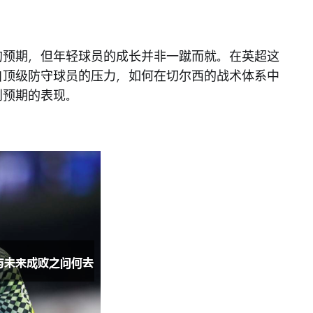
的预期，但年轻球员的成长并非一蹴而就。在英超这
自顶级防守球员的压力，如何在切尔西的战术体系中
到预期的表现。