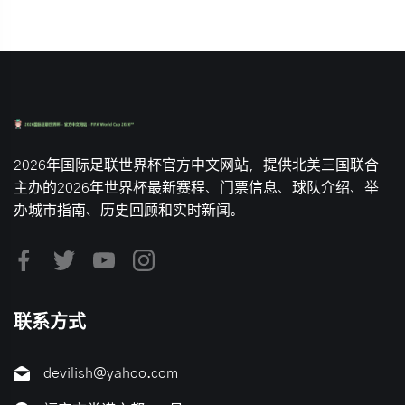
2026年国际足联世界杯官方中文网站，提供北美三国联合
主办的2026年世界杯最新赛程、门票信息、球队介绍、举
办城市指南、历史回顾和实时新闻。
联系方式
devilish@yahoo.com