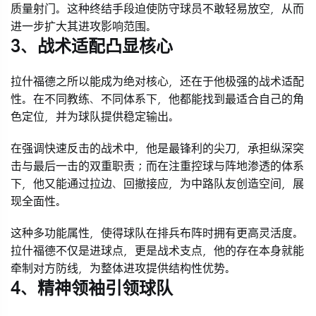
质量射门。这种终结手段迫使防守球员不敢轻易放空，从而
进一步扩大其进攻影响范围。
3、战术适配凸显核心
拉什福德之所以能成为绝对核心，还在于他极强的战术适配
性。在不同教练、不同体系下，他都能找到最适合自己的角
色定位，并为球队提供稳定输出。
在强调快速反击的战术中，他是最锋利的尖刀，承担纵深突
击与最后一击的双重职责；而在注重控球与阵地渗透的体系
下，他又能通过拉边、回撤接应，为中路队友创造空间，展
现全面性。
这种多功能属性，使得球队在排兵布阵时拥有更高灵活度。
拉什福德不仅是进球点，更是战术支点，他的存在本身就能
牵制对方防线，为整体进攻提供结构性优势。
4、精神领袖引领球队