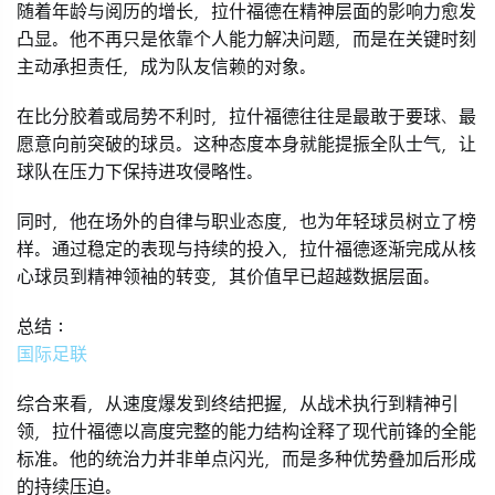
随着年龄与阅历的增长，拉什福德在精神层面的影响力愈发
凸显。他不再只是依靠个人能力解决问题，而是在关键时刻
主动承担责任，成为队友信赖的对象。
在比分胶着或局势不利时，拉什福德往往是最敢于要球、最
愿意向前突破的球员。这种态度本身就能提振全队士气，让
球队在压力下保持进攻侵略性。
同时，他在场外的自律与职业态度，也为年轻球员树立了榜
样。通过稳定的表现与持续的投入，拉什福德逐渐完成从核
心球员到精神领袖的转变，其价值早已超越数据层面。
总结：
国际足联
综合来看，从速度爆发到终结把握，从战术执行到精神引
领，拉什福德以高度完整的能力结构诠释了现代前锋的全能
标准。他的统治力并非单点闪光，而是多种优势叠加后形成
的持续压迫。