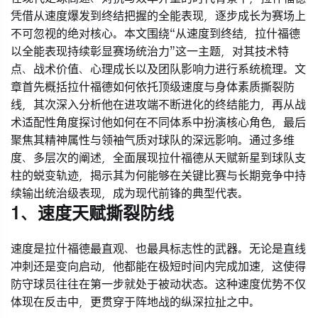
凭借从速度爆发到终结把握的全能表现，逐步成长为赛场上
不可忽视的绝对核心。本文围绕“从速度到终结，拉什福德
以全能表现持续彰显赛场统治力”这一主题，对其技术特
点、战术价值、心理成长以及团队影响力进行系统梳理。文
章首先概括拉什福德如何依托顶级速度与身体素质撕裂防
线，其次深入分析他在进攻端不断进化的终结能力，再从战
术适配性角度探讨他如何在不同体系中扮演核心角色，最后
聚焦其精神属性与领袖气质对球队的深远影响。通过多维
度、多层次的阐述，全面展现拉什福德从天赋新星到球队支
柱的蜕变轨迹，揭示其为何能够在关键比赛与长期竞争中持
续输出统治级表现，成为现代前锋的典型代表。
1、速度天赋撕裂防线
速度是拉什福德最直观、也最具标志性的武器。无论是直线
冲刺还是变向启动，他都能在极短时间内完成加速，这使得
防守球员往往在第一步就处于被动状态。这种速度优势不仅
体现在反击中，更贯穿于阵地战的纵深拉扯之中。