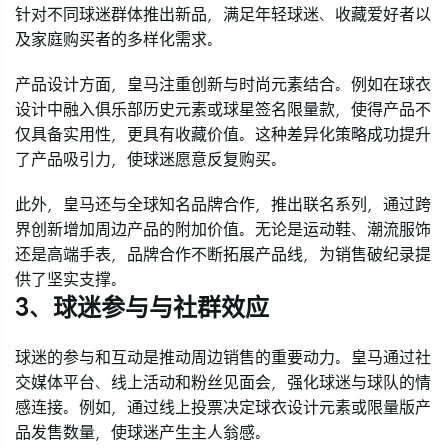
针对不同球迷群体推出新品，满足年轻球迷、收藏爱好者以
及家庭购买者的多样化需求。
产品设计方面，皇马注重创新与时尚元素结合。例如在球衣
设计中融入俱乐部历史元素或球星签名限量款，使得产品不
仅具备实用性，更具有收藏价值。这种差异化策略成功提升
了产品吸引力，使球迷愿意反复购买。
此外，皇马还与全球知名品牌合作，推出联名系列，通过跨
界创新增加周边产品的附加价值。无论是运动鞋、潮流服饰
还是高端手表，品牌合作不断拓展产品线，为销售破纪录提
供了坚实支撑。
3、球迷参与与社群效应
球迷的参与和互动是推动周边销售的重要动力。皇马通过社
交媒体平台、线上活动和粉丝见面会，强化球迷与球队的情
感连接。例如，通过线上投票决定球衣设计元素或限量版产
品发售数量，使球迷产生主人翁感。