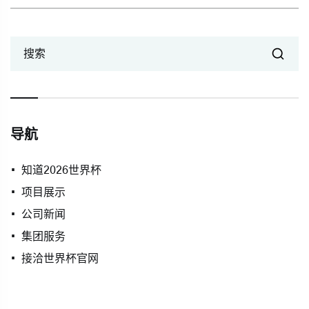
搜索
导航
知道2026世界杯
项目展示
公司新闻
集团服务
接洽世界杯官网