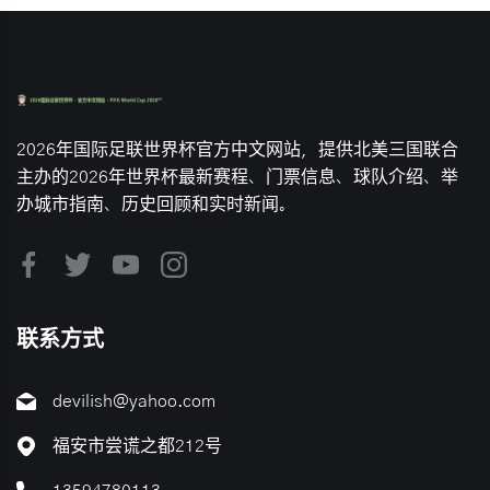
2026年国际足联世界杯官方中文网站，提供北美三国联合
主办的2026年世界杯最新赛程、门票信息、球队介绍、举
办城市指南、历史回顾和实时新闻。
联系方式
devilish@yahoo.com
福安市尝谎之都212号