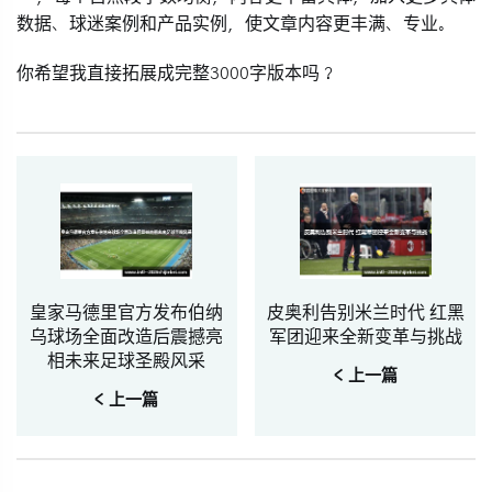
数据、球迷案例和产品实例，使文章内容更丰满、专业。
你希望我直接拓展成完整3000字版本吗？
皇家马德里官方发布伯纳
皮奥利告别米兰时代 红黑
乌球场全面改造后震撼亮
军团迎来全新变革与挑战
相未来足球圣殿风采
< 上一篇
< 上一篇