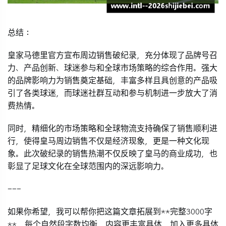
总结：
皇家马德里官方宣布周边销售破纪录，充分体现了品牌号召
力、产品创新、球迷参与和全球市场策略的综合作用。强大
的品牌影响力为销售奠定基础，丰富多样且具创意的产品吸
引了各类球迷，而球迷社群互动和参与机制进一步放大了消
费热情。
同时，精细化的市场策略和全球物流支持确保了销售顺利进
行，使得皇马周边销售不仅是经济现象，更是一种文化现
象。此次破纪录的销售热潮不仅反映了皇马的商业成功，也
彰显了足球文化在全球范围内的深远影响力。
---
如果你希望，我可以帮你把这篇文章拓展到**完整3000字
**，每个自然段字数均衡，内容更丰富具体，加入更多具体