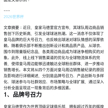
面是文章示例：
---
2026世界杯
文章摘要：近日，皇家马德里官方宣布，其球队周边商品销
售创下历史新高，引发全球球迷热潮。这一消息不仅体现了
皇马品牌的巨大号召力，也反映出球迷对球队情感的深厚依
赖。随着俱乐部不断推出创新设计和高品质产品，从球衣、
围巾到限量版纪念品，各类周边商品成为球迷争相购买的对
象。此外，线上线下销售渠道的优化与全球物流体系的完
善，使得皇马周边能够迅速触达全球粉丝群体，进一步推动
销售增长。本文将从四个方面对皇马周边销售破纪录的原因
及影响进行详细阐述，分别是品牌号召力、产品创新与多样
化、球迷参与与社群效应、市场策略与全球扩展，通过深入
分析全面呈现这一现象背后的多维因素。
1、品牌号召力
皇家马德里作为世界顶级足球俱乐部，拥有超过百年的辉煌