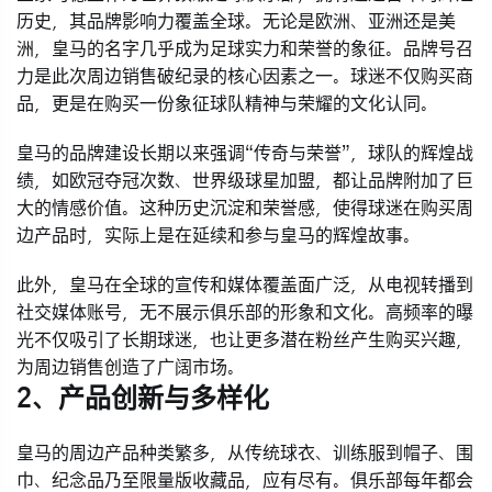
历史，其品牌影响力覆盖全球。无论是欧洲、亚洲还是美
洲，皇马的名字几乎成为足球实力和荣誉的象征。品牌号召
力是此次周边销售破纪录的核心因素之一。球迷不仅购买商
品，更是在购买一份象征球队精神与荣耀的文化认同。
皇马的品牌建设长期以来强调“传奇与荣誉”，球队的辉煌战
绩，如欧冠夺冠次数、世界级球星加盟，都让品牌附加了巨
大的情感价值。这种历史沉淀和荣誉感，使得球迷在购买周
边产品时，实际上是在延续和参与皇马的辉煌故事。
此外，皇马在全球的宣传和媒体覆盖面广泛，从电视转播到
社交媒体账号，无不展示俱乐部的形象和文化。高频率的曝
光不仅吸引了长期球迷，也让更多潜在粉丝产生购买兴趣，
为周边销售创造了广阔市场。
2、产品创新与多样化
皇马的周边产品种类繁多，从传统球衣、训练服到帽子、围
巾、纪念品乃至限量版收藏品，应有尽有。俱乐部每年都会