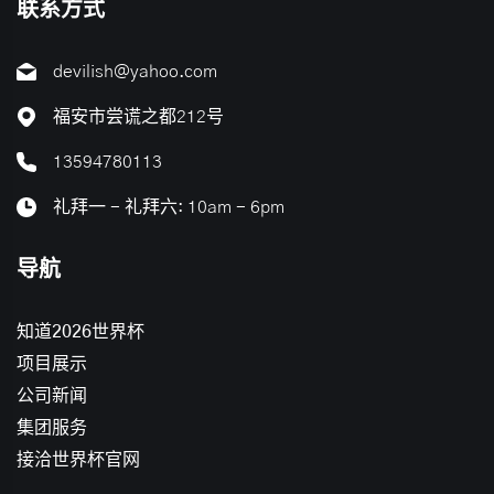
联系方式
devilish@yahoo.com
福安市尝谎之都212号
13594780113
礼拜一 - 礼拜六: 10am - 6pm
导航
知道2026世界杯
项目展示
公司新闻
集团服务
接洽世界杯官网