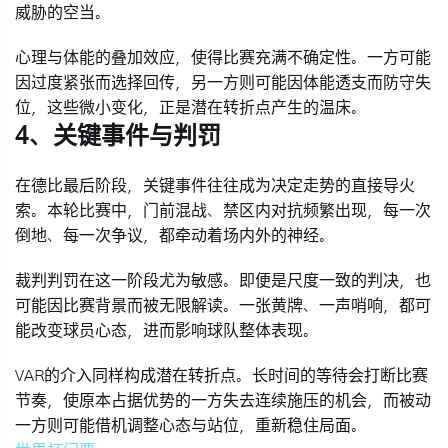
威胁的空当。
心理与体能的叠加效应，使得比赛充满不确定性。一方可能
因过度紧张而选择回传，另一方则可能因体能透支而防守失
位，这些微小变化，正是潜在转折点产生的温床。
4、关键事件与判罚
在德比最后阶段，关键事件往往成为决定走势的直接导火
索。本轮比赛中，门前混战、禁区内对抗频繁出现，每一次
倒地、每一次争议，都牵动着场内外的神经。
裁判判罚在这一阶段尤为敏感。即便是尺度一致的判决，也
可能因比赛背景而被无限解读。一张黄牌、一声哨响，都可
能改变球员心态，进而影响球队整体表现。
VAR的介入同样构成潜在转折点。长时间的等待会打断比赛
节奏，使原本占据优势的一方失去连续施压的机会，而被动
一方则可能借机调整心态与站位，重新稳住局面。