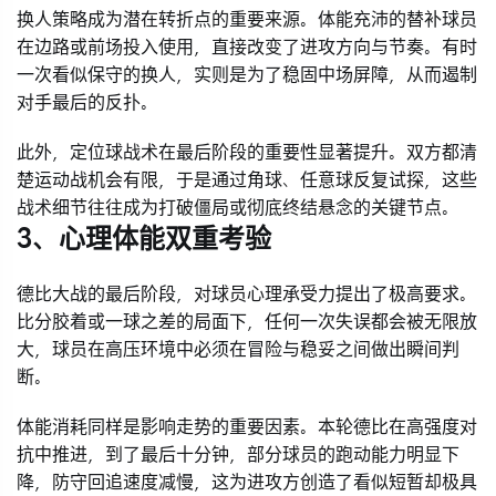
换人策略成为潜在转折点的重要来源。体能充沛的替补球员
在边路或前场投入使用，直接改变了进攻方向与节奏。有时
一次看似保守的换人，实则是为了稳固中场屏障，从而遏制
对手最后的反扑。
此外，定位球战术在最后阶段的重要性显著提升。双方都清
楚运动战机会有限，于是通过角球、任意球反复试探，这些
战术细节往往成为打破僵局或彻底终结悬念的关键节点。
3、心理体能双重考验
德比大战的最后阶段，对球员心理承受力提出了极高要求。
比分胶着或一球之差的局面下，任何一次失误都会被无限放
大，球员在高压环境中必须在冒险与稳妥之间做出瞬间判
断。
体能消耗同样是影响走势的重要因素。本轮德比在高强度对
抗中推进，到了最后十分钟，部分球员的跑动能力明显下
降，防守回追速度减慢，这为进攻方创造了看似短暂却极具