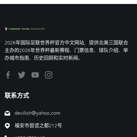
2026年国际足联世界杯官方中文网站，提供北美三国联合
主办的2026年世界杯最新赛程、门票信息、球队介绍、举
办城市指南、历史回顾和实时新闻。
联系方式
devilish@yahoo.com
福安市尝谎之都212号