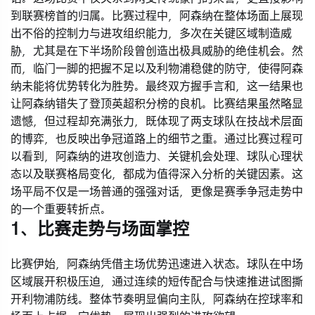
到联赛榜首的归属。比赛过程中，阿森纳在整体场面上展现
出不俗的控制力与进攻组织能力，多次在关键区域制造威
胁，尤其是在下半场阶段曾创造出极具威胁的绝佳机会。然
而，临门一脚的把握不足以及利物浦稳健的防守，使得阿森
纳未能将优势转化为胜势。最终双方握手言和，这一结果也
让阿森纳错失了登顶英超积分榜的良机。比赛结果虽然略显
遗憾，但过程却充满张力，既体现了两支球队在技战术层面
的博弈，也反映出争冠道路上的细节之重。通过比赛过程可
以看到，阿森纳的进攻创造力、关键机会处理、球队心理状
态以及联赛格局变化，都成为值得深入分析的关键因素。这
场平局不仅是一场普通的强强对话，更像是赛季争冠走势中
的一个重要转折点。
1、比赛走势与场面掌控
比赛伊始，阿森纳凭借主场优势迅速进入状态。球队在中场
区域展开积极压迫，通过连续的短传配合与快速推进试图撕
开利物浦防线。整体节奏明显偏向主队，阿森纳在控球率和