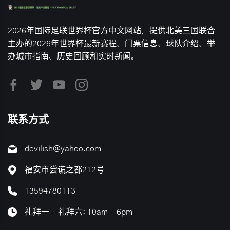
2026年国际足联世界杯官方中文网站，提供北美三国联合
主办的2026年世界杯最新赛程、门票信息、球队介绍、举
办城市指南、历史回顾和实时新闻。
联系方式
devilish@yahoo.com
福安市尝谎之都212号
13594780113
礼拜一 - 礼拜六: 10am - 6pm