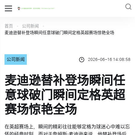
首页
公司新闻
麦迪逊替补登场瞬间任意球破门瞬间定格英超赛场惊艳全场
公司新闻
2026-06-16 14:08:58
麦迪逊替补登场瞬间任
意球破门瞬间定格英超
赛场惊艳全场
在英超赛场上，瞬间的精彩往往能够定格为球迷心中难以忘
怀的经典时刻。而对于詹姆斯·麦迪逊来说，他替补登场后