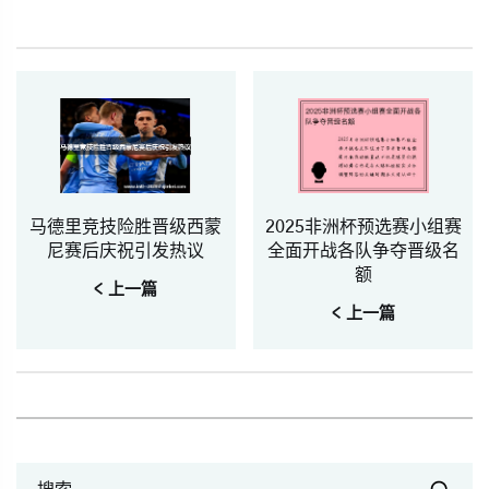
马德里竞技险胜晋级西蒙
2025非洲杯预选赛小组赛
尼赛后庆祝引发热议
全面开战各队争夺晋级名
额
< 上一篇
< 上一篇