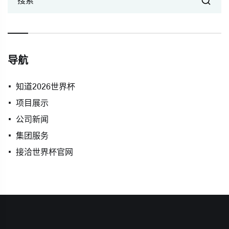
搜索
导航
知道2026世界杯
项目展示
公司新闻
集团服务
接洽世界杯官网