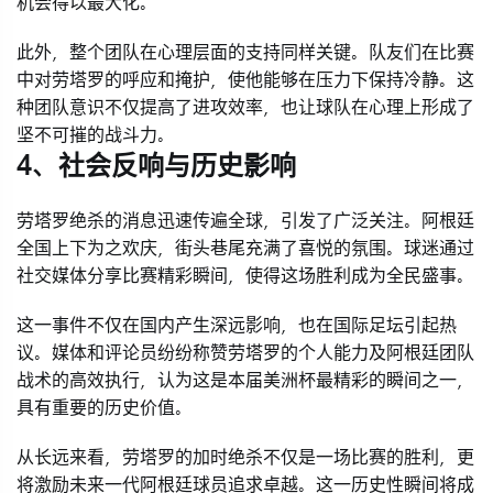
机会得以最大化。
此外，整个团队在心理层面的支持同样关键。队友们在比赛
中对劳塔罗的呼应和掩护，使他能够在压力下保持冷静。这
种团队意识不仅提高了进攻效率，也让球队在心理上形成了
坚不可摧的战斗力。
4、社会反响与历史影响
劳塔罗绝杀的消息迅速传遍全球，引发了广泛关注。阿根廷
全国上下为之欢庆，街头巷尾充满了喜悦的氛围。球迷通过
社交媒体分享比赛精彩瞬间，使得这场胜利成为全民盛事。
这一事件不仅在国内产生深远影响，也在国际足坛引起热
议。媒体和评论员纷纷称赞劳塔罗的个人能力及阿根廷团队
战术的高效执行，认为这是本届美洲杯最精彩的瞬间之一，
具有重要的历史价值。
从长远来看，劳塔罗的加时绝杀不仅是一场比赛的胜利，更
将激励未来一代阿根廷球员追求卓越。这一历史性瞬间将成