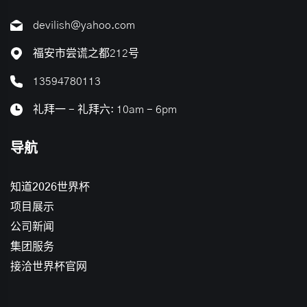
devilish@yahoo.com
福安市尝谎之都212号
13594780113
礼拜一 - 礼拜六: 10am - 6pm
导航
知道2026世界杯
项目展示
公司新闻
集团服务
接洽世界杯官网