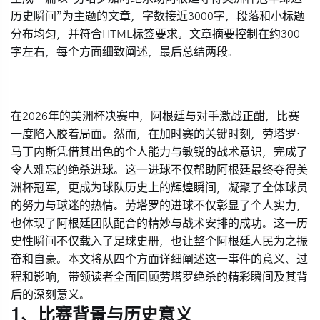
历史瞬间”为主题的文章，字数接近3000字，段落和小标题
分布均匀，并符合HTML标签要求。文章摘要控制在约300
字左右，每个方面细致阐述，最后总结两段。
---
在2026年的美洲杯决赛中，阿根廷与对手激战正酣，比赛
一度陷入胶着局面。然而，在加时赛的关键时刻，劳塔罗·
马丁内斯凭借其出色的个人能力与敏锐的战术意识，完成了
令人难忘的绝杀进球。这一进球不仅帮助阿根廷最终夺得美
洲杯冠军，更成为球队历史上的辉煌瞬间，凝聚了全体球员
的努力与球迷的热情。劳塔罗的进球不仅彰显了个人实力，
也体现了阿根廷团队配合的精妙与战术安排的成功。这一历
史性瞬间不仅载入了足球史册，也让整个阿根廷人民为之振
奋和自豪。本文将从四个方面详细阐述这一事件的意义、过
程和影响，带领读者全面回顾劳塔罗绝杀的精彩瞬间及其背
后的深刻意义。
1、比赛背景与历史意义