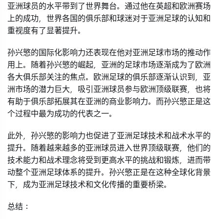
亚洲球员的水平带到了世界舞台。通过他在英超和欧洲赛场
上的成功，世界各国的俱乐部和球迷对于亚洲足球的认知和
重视度有了显著提升。
孙兴慜的国际化影响力还表现在他对亚洲足球市场的推动作
用上。随着孙兴慜的崛起，亚洲的足球市场逐渐成为了欧洲
各大俱乐部关注的焦点。欧洲足球的俱乐部逐渐认识到，亚
洲市场的潜力巨大，吸引亚洲球员参与欧洲顶级联赛，也将
有助于俱乐部拓展其在亚洲的商业影响力。而孙兴慜正是这
个过程中最为成功的代表之一。
此外，孙兴慜的影响力也促进了亚洲足球技术和战术水平的
提升。随着越来越多的亚洲球员进入世界顶级联赛，他们的
技术能力和战术理念将受到更高水平的挑战和锻炼，进而带
动整个亚洲足球体系的提升。孙兴慜正是在这种全球化背景
下，成为亚洲足球技术和文化传播的重要桥梁。
总结：