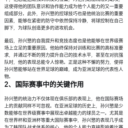
这使得他的团队意识和协作能力成为他个人能力的又一重要
组成部分。此外，孙兴慜的控球技巧也是他统治比赛的重要
因素，能够在紧密的防守中依然保持冷静，将球控制在自己
脚下，为球队创造更多的进攻机会。
最后，孙兴慜的自我提升和竞技态度也是他能够在世界级赛
场上立足的重要原因。他始终保持对训练和比赛的高标准要
求，并通过不断的努力提升自己的技术水平，甚至在对抗强
队时，他的表现总能令人惊艳。正是这种不懈的努力，使得
孙兴慜能够站在世界足球的巅峰，成为亚洲足球的代表性人
物。
2、国际赛事中的关键作用
孙兴慜的统治力不仅体现在俱乐部的表现上，他在国际赛场
上的贡献同样不可忽视。在亚洲足球的历史上，孙兴慜是少
数能够在世界级赛事中展现出卓越能力的球员之一。尤其是
在世界杯和亚洲杯等重大国际赛事中，孙兴慜的表现几乎成
为了韩国队战术体系的核心。他的个人能力直接影响着比赛