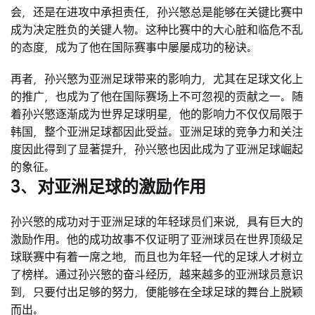
会，还是在进攻中承担责任，孙兴慜总是能够在关键比赛中
成为决定胜负的关键人物。这种比赛中的大心脏和临危不乱
的态度，成为了他在国际赛事中屡屡成功的秘诀。
再者，孙兴慜为亚洲足球带来的影响力，尤其在足球文化上
的推广，也成为了他在国际赛场上不可忽视的贡献之一。随
着孙兴慜逐渐成为世界足球明星，他的影响力不仅仅局限于
韩国，整个亚洲足球都因此受益。亚洲足球的竞争力和关注
度因此得到了显著提升，孙兴慜也因此成为了亚洲足球崛起
的象征。
3、对亚洲足球的激励作用
孙兴慜的成功对于亚洲足球的年轻球员们来说，具有巨大的
激励作用。他的成功故事不仅证明了亚洲球员在世界顶级足
球联赛中有着一席之地，而且也为年轻一代的足球人才树立
了榜样。通过孙兴慜的奋斗经历，越来越多的亚洲球员意识
到，只要付出足够的努力，便能够在全球足球的舞台上脱颖
而出。