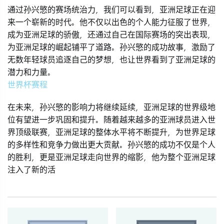
通过孙兴慜的赛场统治力，我们可以看到，亚洲足球正在迎
来一个崭新的时代。他不仅以出色的个人能力征服了世界，
成为亚洲足球的骄傲，还通过自己在国际赛场的突出表现，
为亚洲足球的崛起铺平了道路。孙兴慜的成功故事，激励了
无数年轻球员追逐自己的梦想，也让世界看到了亚洲足球的
潜力和力量。
世界杯赛程
在未来，孙兴慜的影响力将继续延续，亚洲足球的世界级地
位有望进一步巩固和提升。随着越来越多的亚洲球员进入世
界顶级联赛，亚洲足球的整体水平将不断提升，为世界足球
的多样性和竞争力做出更大贡献。孙兴慜的成功不仅是个人
的胜利，更是亚洲足球走向世界的缩影，他为整个亚洲足球
注入了新的活