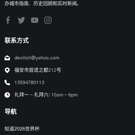
办城市指南、历史回顾和实时新闻。
联系方式
devilish@yahoo.com
福安市尝谎之都212号
13594780113
礼拜一 - 礼拜六: 10am - 6pm
导航
知道2026世界杯