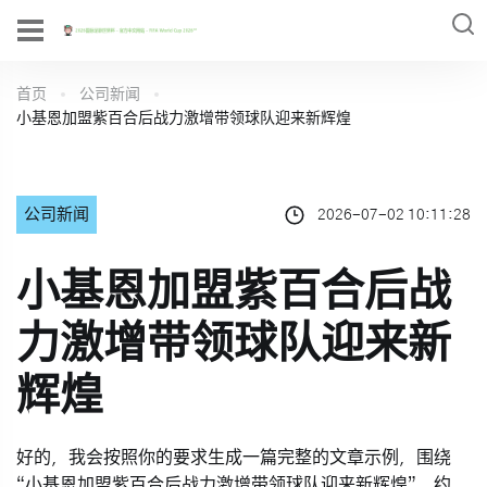
首页
公司新闻
小基恩加盟紫百合后战力激增带领球队迎来新辉煌
公司新闻
2026-07-02 10:11:28
小基恩加盟紫百合后战
力激增带领球队迎来新
辉煌
好的，我会按照你的要求生成一篇完整的文章示例，围绕
“小基恩加盟紫百合后战力激增带领球队迎来新辉煌”，约