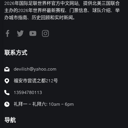
2026年国际足联世界杯官方中文网站，提供北美三国联合
主办的2026年世界杯最新赛程、门票信息、球队介绍、举
办城市指南、历史回顾和实时新闻。
联系方式
devilish@yahoo.com
福安市尝谎之都212号
13594780113
礼拜一 - 礼拜六: 10am - 6pm
导航