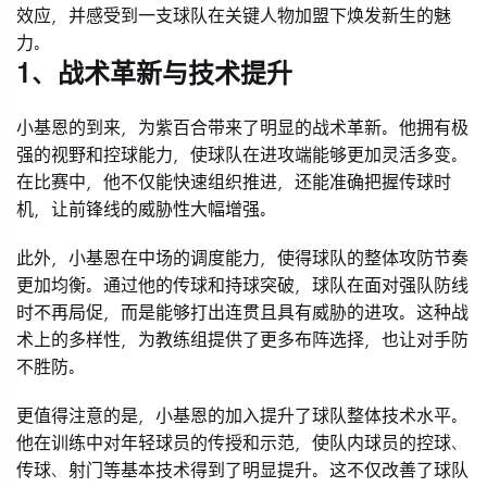
效应，并感受到一支球队在关键人物加盟下焕发新生的魅
力。
1、战术革新与技术提升
小基恩的到来，为紫百合带来了明显的战术革新。他拥有极
强的视野和控球能力，使球队在进攻端能够更加灵活多变。
在比赛中，他不仅能快速组织推进，还能准确把握传球时
机，让前锋线的威胁性大幅增强。
此外，小基恩在中场的调度能力，使得球队的整体攻防节奏
更加均衡。通过他的传球和持球突破，球队在面对强队防线
时不再局促，而是能够打出连贯且具有威胁的进攻。这种战
术上的多样性，为教练组提供了更多布阵选择，也让对手防
不胜防。
更值得注意的是，小基恩的加入提升了球队整体技术水平。
他在训练中对年轻球员的传授和示范，使队内球员的控球、
传球、射门等基本技术得到了明显提升。这不仅改善了球队