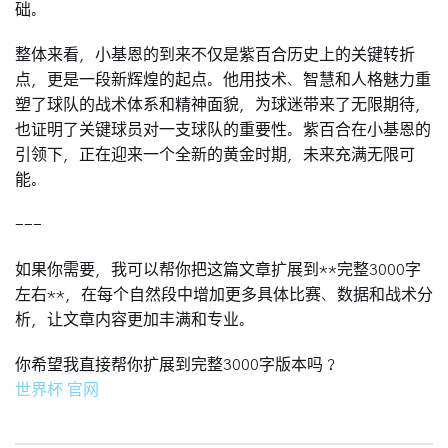
础。
整体来看，小基恩的到来不仅是紫百合历史上的关键转折
点，更是一段新辉煌的起点。他用技术、智慧和人格魅力重
塑了球队的战术体系和精神面貌，为球迷带来了无限期待，
也证明了关键球员对一支球队的重要性。紫百合在小基恩的
引领下，正在迎来一个全新的黄金时期，未来充满无限可
能。
---
如果你需要，我可以帮你把这篇文章扩展到**完整3000字
左右**，在每个自然段中增加更多具体比赛、数据和战术分
析，让文章内容更加丰满和专业。
你希望我直接帮你扩展到完整3000字版本吗？
世界杯 官网