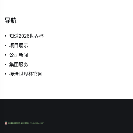
导航
知道2026世界杯
项目展示
公司新闻
集团服务
接洽世界杯官网