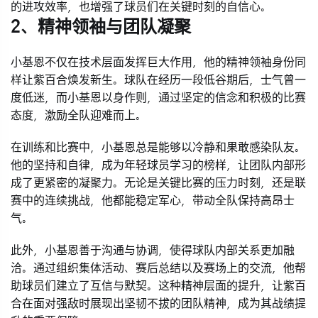
的进攻效率，也增强了球员们在关键时刻的自信心。
2、精神领袖与团队凝聚
小基恩不仅在技术层面发挥巨大作用，他的精神领袖身份同
样让紫百合焕发新生。球队在经历一段低谷期后，士气曾一
度低迷，而小基恩以身作则，通过坚定的信念和积极的比赛
态度，激励全队迎难而上。
在训练和比赛中，小基恩总是能够以冷静和果敢感染队友。
他的坚持和自律，成为年轻球员学习的榜样，让团队内部形
成了更紧密的凝聚力。无论是关键比赛的压力时刻，还是联
赛中的连续挑战，他都能稳定军心，带动全队保持高昂士
气。
此外，小基恩善于沟通与协调，使得球队内部关系更加融
洽。通过组织集体活动、赛后总结以及赛场上的交流，他帮
助球员们建立了互信与默契。这种精神层面的提升，让紫百
合在面对强敌时展现出坚韧不拔的团队精神，成为其战绩提