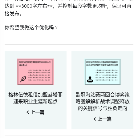
达到 **3000字左右**，并控制每段字数更均衡，保证可直
接发布。
你希望我做这个优化吗？
格林伍德租借加盟赫塔菲
欧冠淘汰赛两回合博弈策
迎来职业生涯新起点
略图解解析战术调整释放
的关键信号与胜负走向
< 上一篇
< 上一篇