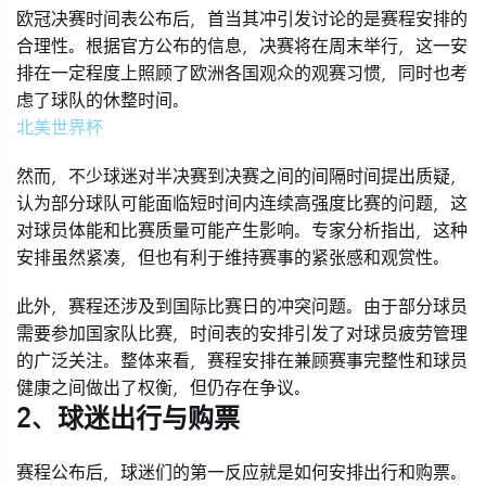
欧冠决赛时间表公布后，首当其冲引发讨论的是赛程安排的
合理性。根据官方公布的信息，决赛将在周末举行，这一安
排在一定程度上照顾了欧洲各国观众的观赛习惯，同时也考
虑了球队的休整时间。
北美世界杯
然而，不少球迷对半决赛到决赛之间的间隔时间提出质疑，
认为部分球队可能面临短时间内连续高强度比赛的问题，这
对球员体能和比赛质量可能产生影响。专家分析指出，这种
安排虽然紧凑，但也有利于维持赛事的紧张感和观赏性。
此外，赛程还涉及到国际比赛日的冲突问题。由于部分球员
需要参加国家队比赛，时间表的安排引发了对球员疲劳管理
的广泛关注。整体来看，赛程安排在兼顾赛事完整性和球员
健康之间做出了权衡，但仍存在争议。
2、球迷出行与购票
赛程公布后，球迷们的第一反应就是如何安排出行和购票。