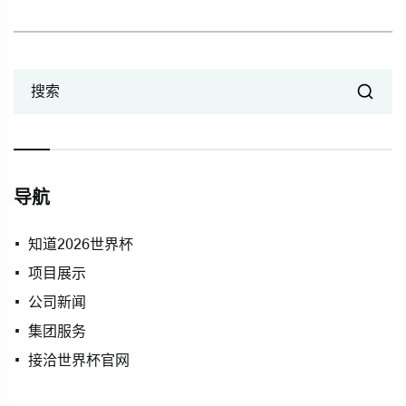
搜索
导航
知道2026世界杯
项目展示
公司新闻
集团服务
接洽世界杯官网