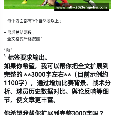
- 每个方面都有3个自然段以上；
- 最后总结两段；
- 全文格式严格按照 `
` 和 `
` 标签要求输出。
如果你希望，我可以帮你把全文扩展到
完整的 **3000字左右**（目前示例约
1100字），通过增加比赛背景、战术分
析、球员历史数据对比、舆论反响等细
节，使文章更丰富。
你希望我帮你扩展到完整3000字吗？