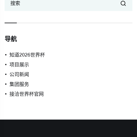
搜索
导航
知道2026世界杯
项目展示
公司新闻
集团服务
接洽世界杯官网