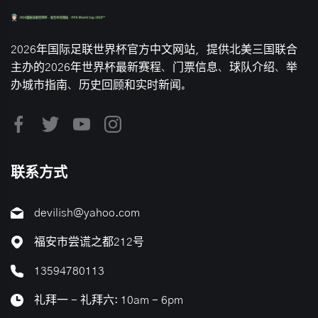
2026年国际足联世界杯官方中文网站，提供北美三国联合
主办的2026年世界杯最新赛程、门票信息、球队介绍、举
办城市指南、历史回顾和实时新闻。
联系方式
devilish@yahoo.com
福安市尝谎之都212号
13594780113
礼拜一 - 礼拜六: 10am - 6pm