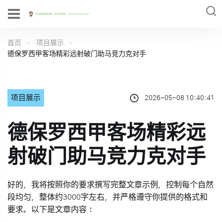
首页
项目展示
德保罗西甲客场精彩远射破门助马竞力克对手
项目展示
2026-05-08 10:40:41
德保罗西甲客场精彩远
射破门助马竞力克对手
好的，我将按照你的要求撰写完整文章示例，控制每个自然
段均匀，整体约3000字左右，并严格遵守你提供的格式和
要求。以下是文章内容：