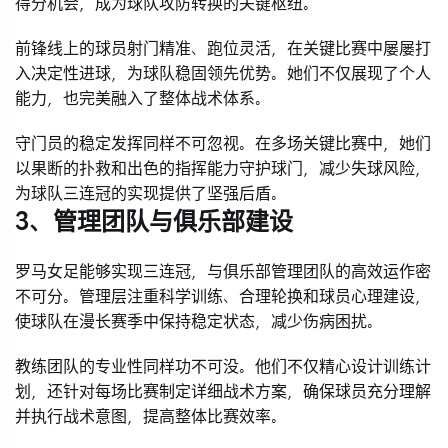
得分机会，成为球队攻防转换的关键枢纽。
前锋线上的球员射门精准、跑位灵活，在关键比赛中屡屡打
入决定性进球，为球队稳固领先优势。她们不仅展现了个人
能力，也完美融入了整体战术体系。
守门员的稳定发挥同样不可忽视。在多场关键比赛中，她们
以果断的扑救和出色的指挥能力守护球门，减少失球风险，
为球队三连冠的实现提供了坚强后盾。
3、管理团队与俱乐部建设
罗马女足能够实现三连冠，与俱乐部管理团队的高效运作密
不可分。管理层注重科学训练、合理轮换和球员心理建设，
使球队在漫长赛季中保持稳定状态，减少伤病困扰。
教练团队的专业性同样功不可没。他们不仅精心设计训练计
划，还针对每场比赛制定详细战术方案，确保球员充分理解
并执行战术意图，提高整体比赛效率。