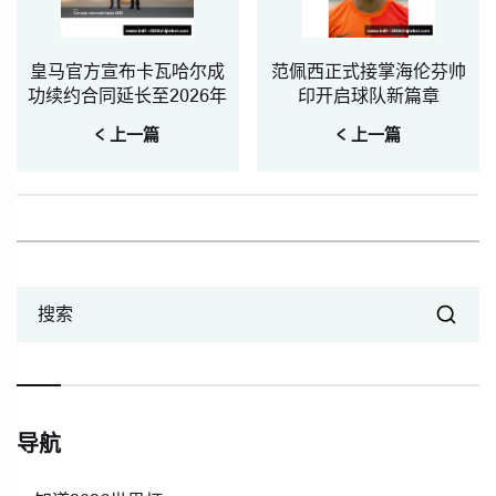
皇马官方宣布卡瓦哈尔成
范佩西正式接掌海伦芬帅
功续约合同延长至2026年
印开启球队新篇章
< 上一篇
< 上一篇
搜索
导航