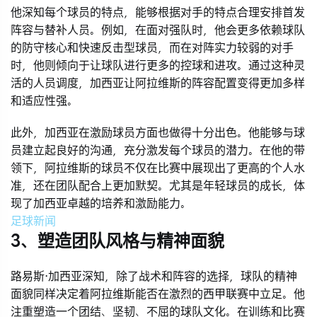
他深知每个球员的特点，能够根据对手的特点合理安排首发
阵容与替补人员。例如，在面对强队时，他会更多依赖球队
的防守核心和快速反击型球员，而在对阵实力较弱的对手
时，他则倾向于让球队进行更多的控球和进攻。通过这种灵
活的人员调度，加西亚让阿拉维斯的阵容配置变得更加多样
和适应性强。
此外，加西亚在激励球员方面也做得十分出色。他能够与球
员建立起良好的沟通，充分激发每个球员的潜力。在他的带
领下，阿拉维斯的球员不仅在比赛中展现出了更高的个人水
准，还在团队配合上更加默契。尤其是年轻球员的成长，体
现了加西亚卓越的培养和激励能力。
足球新闻
3、塑造团队风格与精神面貌
路易斯·加西亚深知，除了战术和阵容的选择，球队的精神
面貌同样决定着阿拉维斯能否在激烈的西甲联赛中立足。他
注重塑造一个团结、坚韧、不屈的球队文化。在训练和比赛