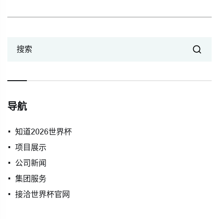
搜索
导航
知道2026世界杯
项目展示
公司新闻
集团服务
接洽世界杯官网