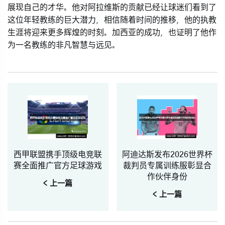
展现自己的才华。他对阿拉维斯的贡献已经让球迷们看到了
这位年轻教练的巨大潜力，相信随着时间的推移，他的执教
生涯将迎来更多辉煌的时刻。加西亚的成功，也证明了他作
为一名教练的非凡智慧与远见。
西甲联盟携手顶级电竞联
阿迪达斯发布2026世界杯
赛全面推广官方足球游戏
裁判员专属训练服彰显合
作伙伴身份
< 上一篇
< 上一篇