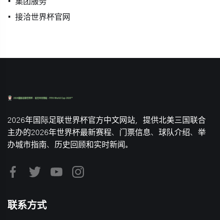
集团服务
接洽世界杯官网
2026年国际足联世界杯官方中文网站，提供北美三国联合
主办的2026年世界杯最新赛程、门票信息、球队介绍、举
办城市指南、历史回顾和实时新闻。
联系方式