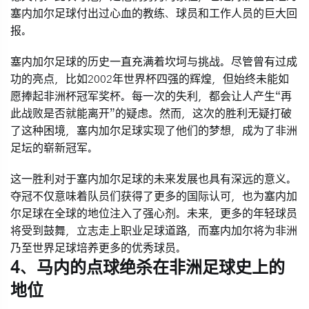
塞内加尔足球付出过心血的教练、球员和工作人员的巨大回
报。
塞内加尔足球的历史一直充满着坎坷与挑战。尽管曾有过成
功的亮点，比如2002年世界杯四强的辉煌，但始终未能如
愿捧起非洲杯冠军奖杯。每一次的失利，都会让人产生“再
此战败是否就能离开”的疑虑。然而，这次的胜利无疑打破
了这种困境，塞内加尔足球实现了他们的梦想，成为了非洲
足坛的崭新冠军。
这一胜利对于塞内加尔足球的未来发展也具有深远的意义。
夺冠不仅意味着队员们获得了更多的国际认可，也为塞内加
尔足球在全球的地位注入了强心剂。未来，更多的年轻球员
将受到鼓舞，立志走上职业足球道路，而塞内加尔将为非洲
乃至世界足球培养更多的优秀球员。
4、马内的点球绝杀在非洲足球史上的
地位