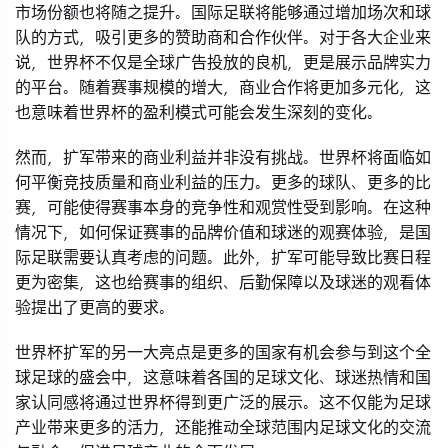
市场份额也将随之提升。国际足联将能够通过增加场次和球
队的方式，吸引更多的赞助商和合作伙伴。对于各大企业来
说，世界杯不仅是全球广告投放的良机，更是展示品牌实力
的平台。随着赛事规模的增大，商业合作将更加多元化，这
也意味着世界杯的盈利模式可能会发生深刻的变化。
然而，扩军带来的商业利益并非没有挑战。世界杯将面临如
何平衡竞技质量和商业利益的压力。更多的球队、更多的比
赛，可能使得赛事本身的竞争性和观赏性受到影响。在这种
情况下，如何保证赛事的品牌价值和球迷的观赛体验，是国
际足联需要认真考虑的问题。此外，扩军可能导致比赛日程
更为密集，这也给赛事的组织、后勤保障以及球迷的观看体
验提出了更高的要求。
世界杯扩军的另一大亮点是更多的国家有机会参与到这个全
球足球的盛会中，这意味着各国的足球文化、球迷热情和国
家认同感将通过世界杯得到更广泛的展示。这不仅能为足球
产业带来更多的活力，还能推动全球范围内足球文化的交流