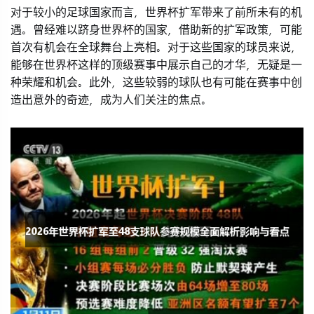
对于较小的足球国家而言，世界杯扩军带来了前所未有的机
遇。曾经难以跻身世界杯的国家，借助新的扩军政策，可能
首次有机会在全球舞台上亮相。对于这些国家的球员来说，
能够在世界杯这样的顶级赛事中展示自己的才华，无疑是一
种荣耀和机会。此外，这些较弱的球队也有可能在赛事中创
造出意外的奇迹，成为人们关注的焦点。