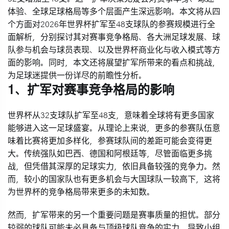
体验、全球足球格局等多个层面产生深远影响。本文将从四
个方面对2026年世界杯扩军至48支球队的参赛规模进行全
面解析，分别探讨其对赛事竞争格局、各大洲足球发展、球
队参与机会与球员表现、以及世界杯商业化与收入模式等方
面的影响。同时，本文还将展望扩军所带来的看点和挑战，
为足球迷提供一份详尽的前瞻性分析。
1、扩军对赛事竞争格局的影响
世界杯从32支球队扩军至48支，意味着全球将有更多国家
能够进入这一足球盛宴。从理论上来说，更多的参赛队伍意
味着比赛将更加多样化，参赛球队间的差距可能会变得更
大。传统强队如巴西、德国和阿根廷等，尽管面临更多挑
战，但凭借其深厚的足球实力，依旧具备较强的竞争力。然
而，较小的国家队也有更多机会与大国球队一较高下，这将
为世界杯的竞争格局带来更多的未知数。
然而，扩军带来的另一个重要问题是赛事质量的担忧。部分
较弱的球队可能未必具备与顶级球队竞争的实力，导致小组