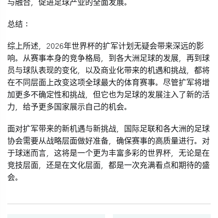
与融合，促进足球产业的全面发展。
总结：
综上所述，2026年世界杯的扩军计划无疑会带来深远的影
响。从赛事本身的竞争格局，到各大洲足球的发展，再到球
员与球队表现的变化，以及商业化带来的机遇和挑战，都将
在不同层面上改变这项全球最大的体育赛事。尽管扩军将增
加更多不确定性和挑战，但它也为足球的发展注入了新的活
力，给予更多国家展示自己的机会。
面对扩军带来的新机遇与新挑战，国际足联和各大洲的足球
协会需要从战略层面做好准备，确保赛事的高质量进行。对
于球迷而言，这将是一个更为丰富多彩的世界杯，无论是在
竞技层面，还是在文化层面，都是一次充满看点和期待的盛
会。