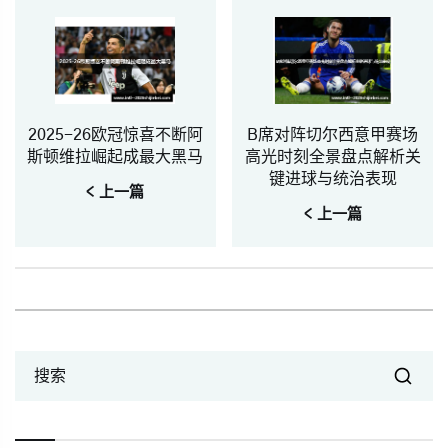
2025-26欧冠惊喜不断阿
B席对阵切尔西意甲赛场
斯顿维拉崛起成最大黑马
高光时刻全景盘点解析关
键进球与统治表现
< 上一篇
< 上一篇
搜索