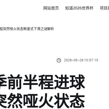
网站首页
知道2026世界杯
项目
程突然哑火状态断崖式下滑之谜解析
2026-05-29 10:57:15
季前半程进球
突然哑火状态