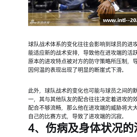
球队战术体系的变化往往会影响到球员的进
能适应新的战术安排，导致他在进攻端的活
原本的进攻特点被对方的防守策略所压制，
因何温的表现出现了明显的断崖式下滑。
此外，球队战术的变化也可能与球员之间的
一，其与其他队友的配合往往决定着进攻的
配合不够流畅，那么他在进攻端的威胁将大
自己的比赛方式，导致了进攻端的沉寂。
4、伤病及身体状况的