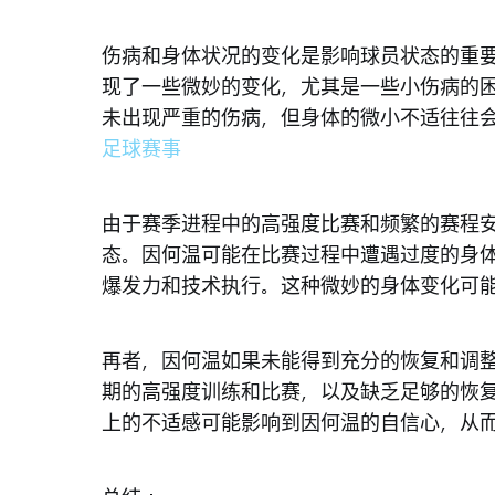
伤病和身体状况的变化是影响球员状态的重
现了一些微妙的变化，尤其是一些小伤病的
未出现严重的伤病，但身体的微小不适往往
足球赛事
由于赛季进程中的高强度比赛和频繁的赛程
态。因何温可能在比赛过程中遭遇过度的身
爆发力和技术执行。这种微妙的身体变化可
再者，因何温如果未能得到充分的恢复和调
期的高强度训练和比赛，以及缺乏足够的恢
上的不适感可能影响到因何温的自信心，从