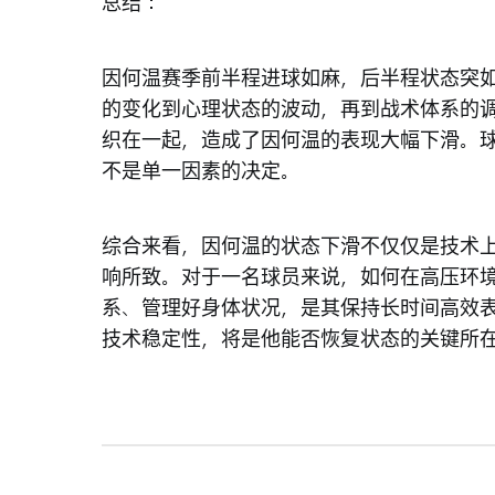
总结：
因何温赛季前半程进球如麻，后半程状态突
的变化到心理状态的波动，再到战术体系的
织在一起，造成了因何温的表现大幅下滑。
不是单一因素的决定。
综合来看，因何温的状态下滑不仅仅是技术
响所致。对于一名球员来说，如何在高压环
系、管理好身体状况，是其保持长时间高效
技术稳定性，将是他能否恢复状态的关键所