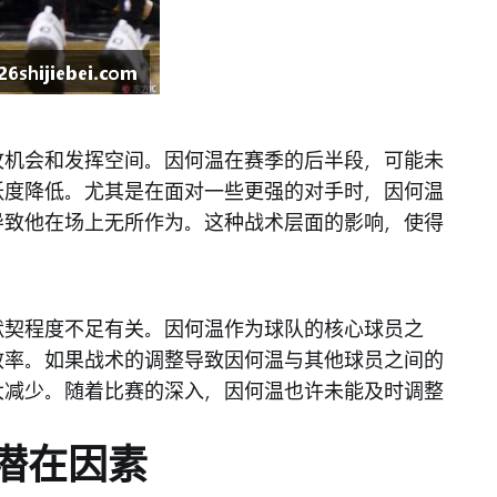
攻机会和发挥空间。因何温在赛季的后半段，可能未
跃度降低。尤其是在面对一些更强的对手时，因何温
导致他在场上无所作为。这种战术层面的影响，使得
默契程度不足有关。因何温作为球队的核心球员之
效率。如果战术的调整导致因何温与其他球员之间的
大减少。随着比赛的深入，因何温也许未能及时调整
潜在因素