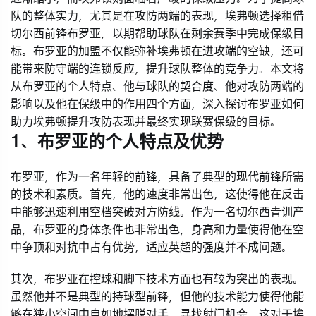
队的整体实力，尤其是在攻防两端的表现，埃弗顿选择租借
切尔西前锋布罗亚，以期帮助球队在剩余赛季中完成保级目
标。布罗亚的加盟不仅能弥补埃弗顿在进攻端的空缺，还可
能带来防守端的连锁反应，提升球队整体的竞争力。本文将
从布罗亚的个人特点、他与球队的契合度、他对攻防两端的
影响以及他在保级中的作用四个方面，深入探讨布罗亚如何
助力埃弗顿提升攻防表现并最终实现联赛保级的目标。
1、布罗亚的个人特点及优势
布罗亚，作为一名年轻的前锋，具备了典型的现代前锋所需
的技术和素质。首先，他的速度非常出色，这使得他在反击
中能够迅速利用空档突破对方防线。作为一名切尔西青训产
品，布罗亚的身体条件也非常出色，身高和力量使得他在空
中争顶和对抗中占有优势，适应英超的强度并不成问题。
其次，布罗亚在控球和脚下技术方面也有较为突出的表现。
虽然他并不是典型的持球型前锋，但他的技术能力使得他能
够在狭小空间中自如地摆脱对手，寻找射门机会。这对于埃