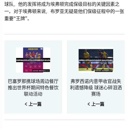
球队，他的发挥将成为埃弗顿完成保级目标的关键因素之
一。对于埃弗顿来说，布罗亚无疑是他们保级征程中的一张
重要“王牌”。
巴塞罗那携球场周边餐厅
弗罗西诺内意甲收官战失
推出世界杯期间特色餐饮
利遗憾降级 球迷心碎泪洒
联动活动
赛场
< 上一篇
< 上一篇