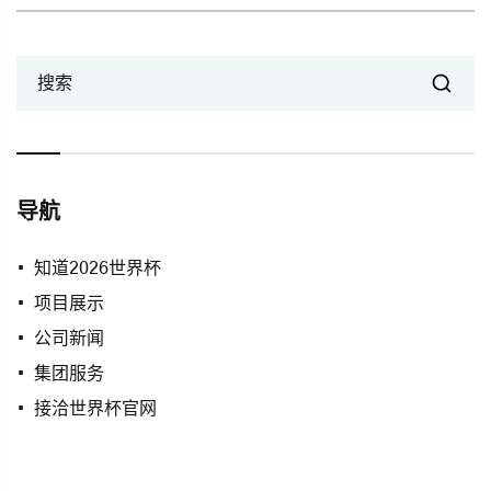
搜索
导航
知道2026世界杯
项目展示
公司新闻
集团服务
接洽世界杯官网