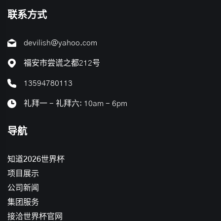
联系方式
devilish@yahoo.com
福安市尝谎之都212号
13594780113
礼拜一 - 礼拜六: 10am - 6pm
导航
知道2026世界杯
项目展示
公司新闻
集团服务
接洽世界杯官网