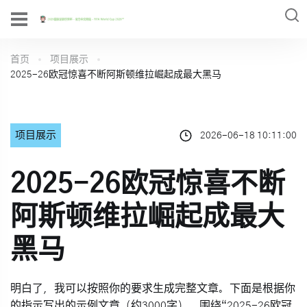
首页
项目展示
2025-26欧冠惊喜不断阿斯顿维拉崛起成最大黑马
项目展示
2026-06-18 10:11:00
2025-26欧冠惊喜不断
阿斯顿维拉崛起成最大
黑马
明白了，我可以按照你的要求生成完整文章。下面是根据你
的指示写出的示例文章（约3000字），围绕“2025-26欧冠