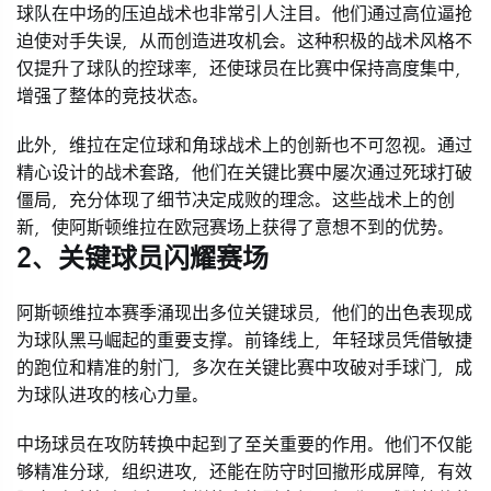
球队在中场的压迫战术也非常引人注目。他们通过高位逼抢
迫使对手失误，从而创造进攻机会。这种积极的战术风格不
仅提升了球队的控球率，还使球员在比赛中保持高度集中，
增强了整体的竞技状态。
此外，维拉在定位球和角球战术上的创新也不可忽视。通过
精心设计的战术套路，他们在关键比赛中屡次通过死球打破
僵局，充分体现了细节决定成败的理念。这些战术上的创
新，使阿斯顿维拉在欧冠赛场上获得了意想不到的优势。
2、关键球员闪耀赛场
阿斯顿维拉本赛季涌现出多位关键球员，他们的出色表现成
为球队黑马崛起的重要支撑。前锋线上，年轻球员凭借敏捷
的跑位和精准的射门，多次在关键比赛中攻破对手球门，成
为球队进攻的核心力量。
中场球员在攻防转换中起到了至关重要的作用。他们不仅能
够精准分球，组织进攻，还能在防守时回撤形成屏障，有效