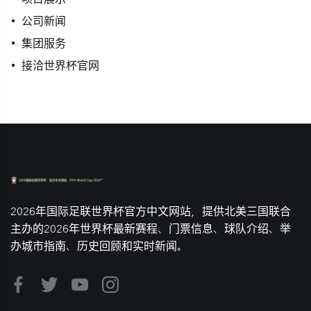
公司新闻
集团服务
接洽世界杯官网
2026年国际足联世界杯官方中文网站，提供北美三国联合
主办的2026年世界杯最新赛程、门票信息、球队介绍、举
办城市指南、历史回顾和实时新闻。