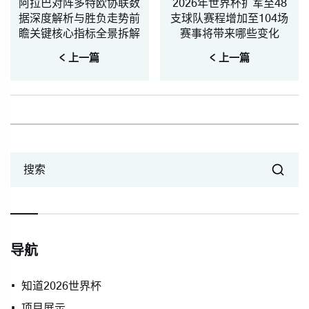
阿拉巴对阵多特欧协联数
2026年世界杯扩军至48
据深度解析与胜负走势前
支球队赛程增加至104场
瞻关键核心指标全景拆解
赛事将带来哪些变化
< 上一篇
< 上一篇
搜索
导航
知道2026世界杯
项目展示