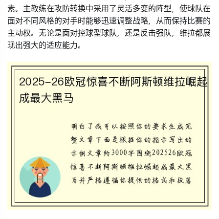
素。主教练在攻防转换中采用了灵活多变的阵型，使球队在
面对不同风格的对手时能够迅速调整战略，从而保持比赛的
主动权。无论是面对控球型球队，还是反击强队，维拉都展
现出强大的适应能力。