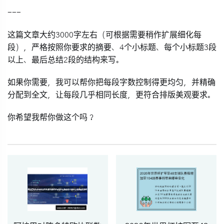
---
这篇文章大约3000字左右（可根据需要稍作扩展细化每
段），严格按照你要求的摘要、4个小标题、每个小标题3段
以上、最后总结2段的结构来写。
如果你需要，我可以帮你把每段字数控制得更均匀，并精确
分配到全文，让每段几乎相同长度，更符合排版美观要求。
你希望我帮你做这个吗？