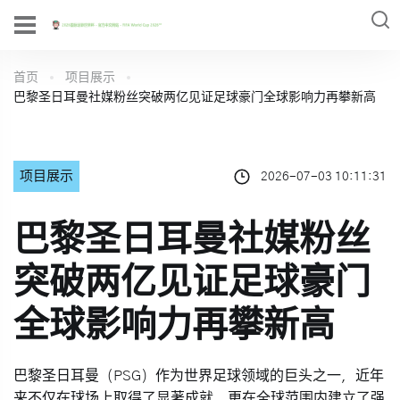
首页
项目展示
巴黎圣日耳曼社媒粉丝突破两亿见证足球豪门全球影响力再攀新高
项目展示
2026-07-03 10:11:31
巴黎圣日耳曼社媒粉丝
突破两亿见证足球豪门
全球影响力再攀新高
巴黎圣日耳曼（PSG）作为世界足球领域的巨头之一，近年
来不仅在球场上取得了显著成就，更在全球范围内建立了强