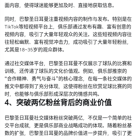
面内容，使得球迷能够更加及时、直接地获取信息。
同时，巴黎圣日耳曼注重视频内容的制作与发布。特别是在
TikTok等短视频平台上，俱乐部通过发布有趣、富有创意的
视频内容，吸引了大量年轻观众的关注。这些短视频内容往
往轻松幽默、富有视觉冲击力，成功吸引了大量年轻粉丝，
尤其是18-35岁的观众群体。
通过社交媒体平台，巴黎圣日耳曼不仅展示了球队的比赛和
训练，还传递了球队的文化价值观。例如，俱乐部推崇的
“合作精神、勇气与奋斗”的核心理念，在每一条社交媒体的
推文中都得到了充分体现，这使得粉丝在欣赏足球比赛的同
时，也能够与俱乐部形成深层次的情感共鸣。
4、突破两亿粉丝背后的商业价值
巴黎圣日耳曼社交媒体粉丝突破两亿，不仅是一个简单的社
交平台成就，更是俱乐部商业战略成功的体现。随着粉丝基
数的扩张，巴黎圣日耳曼的品牌价值进一步提升，吸引了更