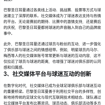
巴黎圣日耳曼通过各类线上活动、挑战赛、投票等方式与球
迷建立了深厚的联系。社交媒体成为了球迷表达支持与热情
的平台。无论是赛前的期待、比赛中的激情支持，还是赛后
的庆祝，巴黎圣日耳曼都将球迷的声音融入到自己的品牌故
事中。
此外，巴黎圣日耳曼还通过球员与粉丝的互动，进一步强化
了俱乐部与球迷之间的情感纽带。例如，明星球员内马尔、
梅西等人的社交媒体账号常常更新与球迷的互动内容，这不
仅拉近了球员与球迷的距离，也增强了球迷对俱乐部的认同
感和归属感。
3、社交媒体平台与球迷互动的创新
在数字化时代，社交媒体已成为全球足球俱乐部与球迷互动
的重要桥梁。巴黎圣日耳曼善于利用社交平台的多样性，创
新地将传统的足球文化与现代互联网技术相结合。球队通过
社交媒体平台发布比赛资讯、球员动态、俱乐部活动等多方