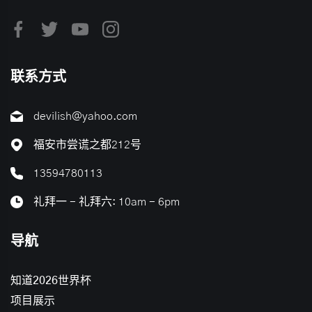
联系方式
devilish@yahoo.com
福安市尝谎之都212号
13594780113
礼拜一 - 礼拜六: 10am - 6pm
导航
知道2026世界杯
项目展示