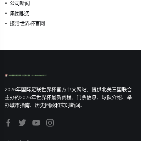
公司新闻
集团服务
接洽世界杯官网
2026年国际足联世界杯官方中文网站，提供北美三国联合
主办的2026年世界杯最新赛程、门票信息、球队介绍、举
办城市指南、历史回顾和实时新闻。