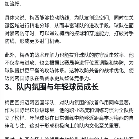
加流畅。
具体来说，梅西能够拉动防线，为队友创造空间，同时在关
键区域进行精准分球，从而丰富球队的进攻手段。球队在面
对紧密防守时，可以通过梅西的控球和穿透能力，打破对手
防线，形成更多射门机会。
此外，梅西的战术理解力也能提升球队的防守反击效率。他
不仅参与进攻，也会根据比赛局势进行位置调整和协防，为
球队提供更平衡的攻防体系。这种攻防兼备的战术优化，使
迈阿密国际队在新赛季更具整体竞争力。
3、队内氛围与年轻球员成长
梅西回归迈阿密国际队，对队内氛围的改善作用同样显著。
作为国际足坛顶级球星，他的职业态度和训练习惯为全队树
立了榜样。年轻球员在日常训练中能够近距离学习梅西的自
律和专注，这对于形成积极向上的队内文化至关重要。