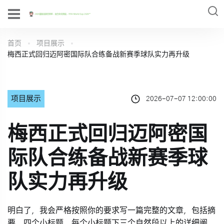
首页
项目展示
梅西正式回归迈阿密国际队合练备战新赛季球队实力再升级
项目展示
2026-07-07 12:00:00
梅西正式回归迈阿密国
际队合练备战新赛季球
队实力再升级
明白了，我会严格按照你的要求写一篇完整的文章，包括摘
要、四个小标题、每个小标题下三个自然段以上的详细阐