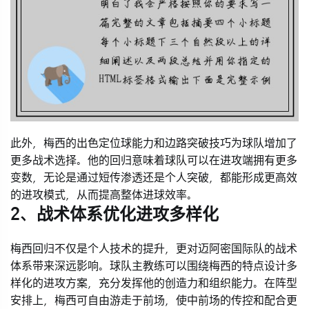
此外，梅西的出色定位球能力和边路突破技巧为球队增加了
更多战术选择。他的回归意味着球队可以在进攻端拥有更多
变数，无论是通过短传渗透还是个人突破，都能形成更高效
的进攻模式，从而提高整体进球效率。
2、战术体系优化进攻多样化
梅西回归不仅是个人技术的提升，更对迈阿密国际队的战术
体系带来深远影响。球队主教练可以围绕梅西的特点设计多
样化的进攻方案，充分发挥他的创造力和组织能力。在阵型
安排上，梅西可自由游走于前场，使中前场的传控和配合更