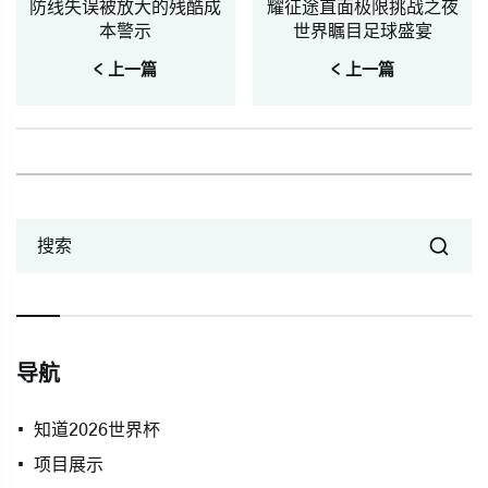
防线失误被放大的残酷成
耀征途直面极限挑战之夜
本警示
世界瞩目足球盛宴
< 上一篇
< 上一篇
搜索
导航
知道2026世界杯
项目展示