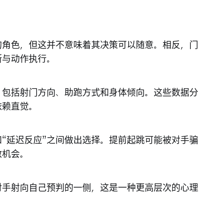
的角色，但这并不意味着其决策可以随意。相反，门
断与动作执行。
，包括射门方向、助跑方式和身体倾向。这些数据分
依赖直觉。
和“延迟反应”之间做出选择。提前起跳可能被对手骗
救机会。
对手射向自己预判的一侧，这是一种更高层次的心理