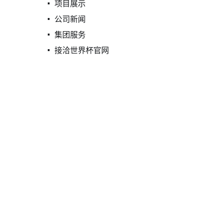
项目展示
公司新闻
集团服务
接洽世界杯官网