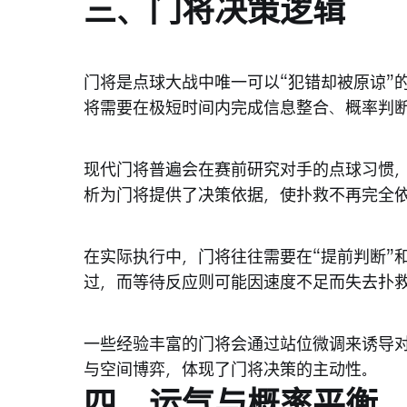
三、门将决策逻辑
门将是点球大战中唯一可以“犯错却被原谅”
将需要在极短时间内完成信息整合、概率判
现代门将普遍会在赛前研究对手的点球习惯
析为门将提供了决策依据，使扑救不再完全
在实际执行中，门将往往需要在“提前判断”
过，而等待反应则可能因速度不足而失去扑
一些经验丰富的门将会通过站位微调来诱导
与空间博弈，体现了门将决策的主动性。
四、运气与概率平衡