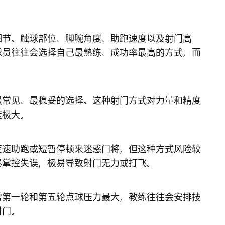
细节。触球部位、脚腕角度、助跑速度以及射门高
球员往往会选择自己最熟练、成功率最高的方式，而
最常见、最稳妥的选择。这种射门方式对力量和精度
度极大。
变速助跑或短暂停顿来迷惑门将，但这种方式风险较
奏掌控失误，极易导致射门无力或打飞。
常第一轮和第五轮点球压力最大，教练往往会安排技
射门。