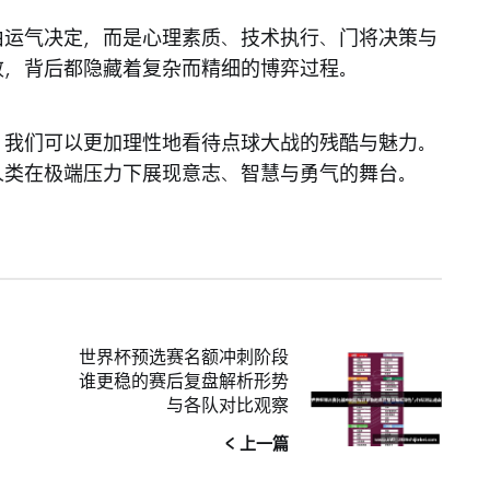
由运气决定，而是心理素质、技术执行、门将决策与
败，背后都隐藏着复杂而精细的博弈过程。
，我们可以更加理性地看待点球大战的残酷与魅力。
人类在极端压力下展现意志、智慧与勇气的舞台。
世界杯预选赛名额冲刺阶段
谁更稳的赛后复盘解析形势
与各队对比观察
< 上一篇